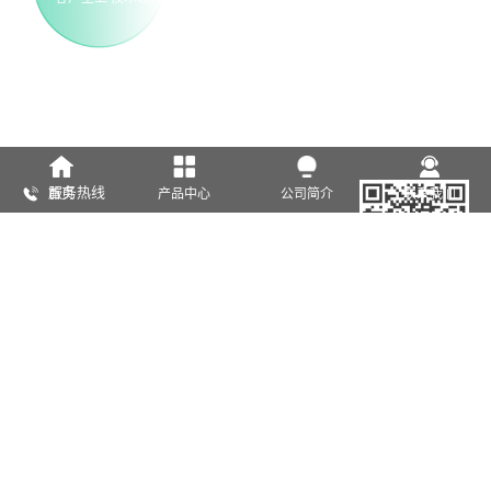
服务热线
首页
产品中心
公司简介
联系我们
0534-5038888
公司邮箱
zhuzhijia@sdgaosen.com
公司地址
德州市经济技术开发区袁桥镇崇德五大道3555号
友情链接：
CopyRight @山东高森包装有限公司 All Rights Reserved
鲁ICP备
2023036998号-1