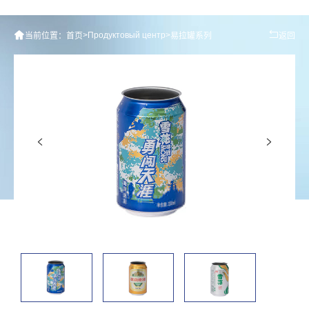
>
Продуктовый центр
>
当前位置：
首页
易拉罐系列
返回