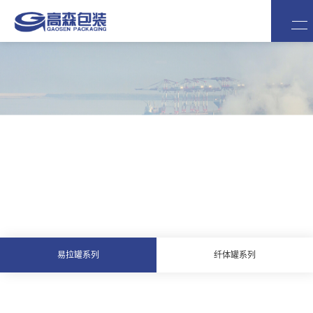
Продуктовый центр
易拉罐系列
纤体罐系列